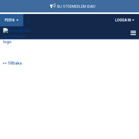
BLI STÖDMEDLEM IDAG!
P2016
LOGGA IN
HEM
NYHETER
<< Tillbaka
KALENDER
MATCHER
TRUPPEN
BILDGALLERI
DOKUMENT
KONTAKT