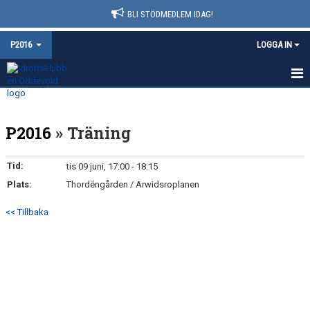
BLI STÖDMEDLEM IDAG!
P2016
LOGGA IN
HEM
P2016
» Träning
NYHETER
KALENDER
Tid:
tis 09 juni, 17:00 - 18:15
Plats:
Thordéngården / Arwidsroplanen
MATCHER
<< Tillbaka
TRUPPEN
BILDGALLERI
DOKUMENT
KONTAKT