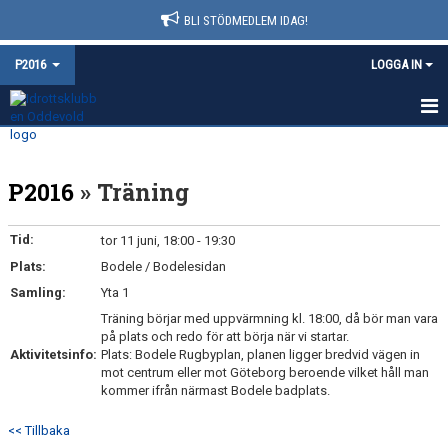
BLI STÖDMEDLEM IDAG!
P2016
LOGGA IN
HEM
P2016
» Träning
NYHETER
KALENDER
Tid:
tor 11 juni, 18:00 - 19:30
Plats:
Bodele / Bodelesidan
MATCHER
Samling:
Yta 1
TRUPPEN
Träning börjar med uppvärmning kl. 18:00, då bör man vara
på plats och redo för att börja när vi startar.
Aktivitetsinfo:
Plats: Bodele Rugbyplan, planen ligger bredvid vägen in
BILDGALLERI
mot centrum eller mot Göteborg beroende vilket håll man
kommer ifrån närmast Bodele badplats.
DOKUMENT
<< Tillbaka
KONTAKT