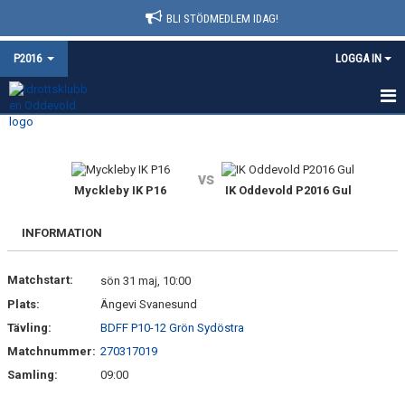
BLI STÖDMEDLEM IDAG!
P2016
LOGGA IN
HEM
NYHETER
vs
Myckleby IK P16
IK Oddevold P2016 Gul
KALENDER
INFORMATION
MATCHER
Matchstart:
sön 31 maj, 10:00
TRUPPEN
Plats:
Ängevi Svanesund
BILDGALLERI
Tävling:
BDFF P10-12 Grön Sydöstra
Matchnummer:
270317019
DOKUMENT
Samling:
09:00
KONTAKT