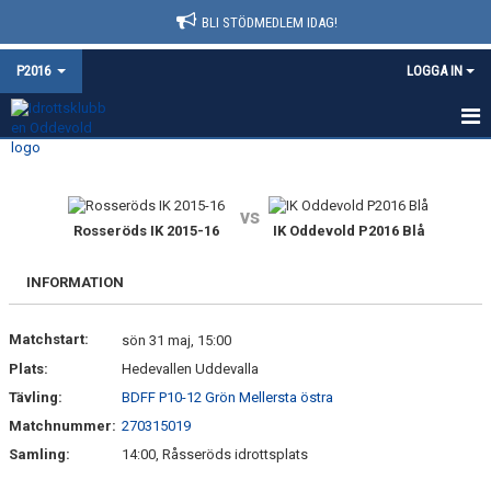
BLI STÖDMEDLEM IDAG!
P2016
LOGGA IN
HEM
NYHETER
vs
Rosseröds IK 2015-16
IK Oddevold P2016 Blå
KALENDER
INFORMATION
MATCHER
Matchstart:
sön 31 maj, 15:00
TRUPPEN
Plats:
Hedevallen Uddevalla
BILDGALLERI
Tävling:
BDFF P10-12 Grön Mellersta östra
Matchnummer:
270315019
DOKUMENT
Samling:
14:00, Råsseröds idrottsplats
KONTAKT