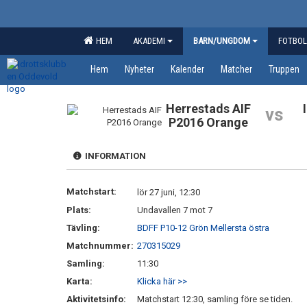
HEM
AKADEMI
BARN/UNGDOM
FOTBOL
Hem
Nyheter
Kalender
Matcher
Truppen
Herrestads AIF
vs
P2016 Orange
INFORMATION
Matchstart:
lör 27 juni, 12:30
Plats:
Undavallen 7 mot 7
Tävling:
BDFF P10-12 Grön Mellersta östra
Matchnummer:
270315029
Samling:
11:30
Karta:
Klicka här >>
Aktivitetsinfo:
Matchstart 12:30, samling före se tiden.