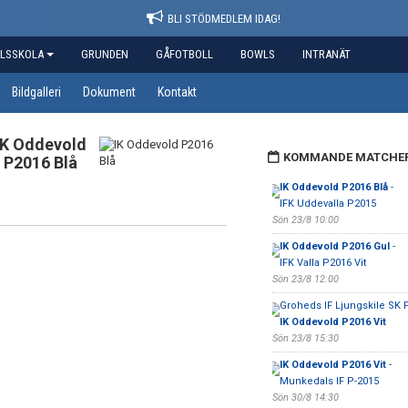
BLI STÖDMEDLEM IDAG!
LSSKOLA
GRUNDEN
GÅFOTBOLL
BOWLS
INTRANÄT
Bildgalleri
Dokument
Kontakt
IK Oddevold
KOMMANDE MATCHE
P2016 Blå
IK Oddevold P2016 Blå
-
IFK Uddevalla P2015
Sön 23/8 10:00
IK Oddevold P2016 Gul
-
IFK Valla P2016 Vit
Sön 23/8 12:00
Groheds IF Ljungskile SK P
IK Oddevold P2016 Vit
Sön 23/8 15:30
IK Oddevold P2016 Vit
-
Munkedals IF P-2015
Sön 30/8 14:30