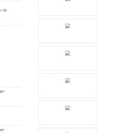
r 10-
ge -
rt -