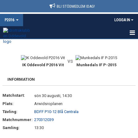
BLI STÖDMEDLEM IDAG!
P2016
LOGGA IN
HEM
NYHETER
vs
IK Oddevold P2016 Vit
Munkedals IF P-2015
KALENDER
INFORMATION
MATCHER
Matchstart:
sön 30 augusti, 14:30
TRUPPEN
Plats:
Arwidsroplanen
BILDGALLERI
Tävling:
BDFF P10-12 Blå Centrala
Matchnummer:
270312039
DOKUMENT
Samling:
13:30
KONTAKT