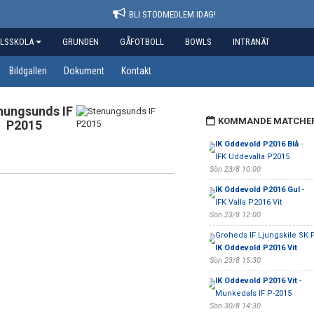
BLI STÖDMEDLEM IDAG!
LSSKOLA
GRUNDEN
GÅFOTBOLL
BOWLS
INTRANÄT
Bildgalleri
Dokument
Kontakt
nungsunds IF
KOMMANDE MATCHE
P2015
IK Oddevold P2016 Blå
-
IFK Uddevalla P2015
Sön 23/8 10:00
IK Oddevold P2016 Gul
-
IFK Valla P2016 Vit
Sön 23/8 12:00
Groheds IF Ljungskile SK P
IK Oddevold P2016 Vit
Sön 23/8 15:30
IK Oddevold P2016 Vit
-
Munkedals IF P-2015
Sön 30/8 14:30