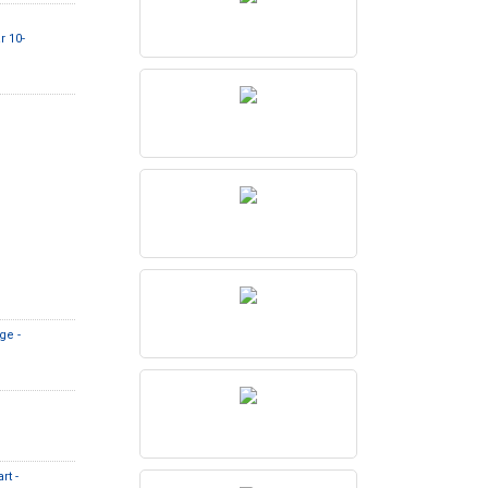
r 10-
ge -
rt -