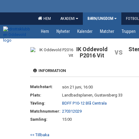
HEM
AKADEMI
BARN/UNGDOM
FOTBOL
Hem
Nyheter
Kalender
Matcher
Truppen
IK Oddevold
Ste
vs
P2016 Vit
INFORMATION
Matchstart:
sön 21 juni, 16:00
Plats:
Landbadsplanen, Gustavsberg 33
Tävling:
BDFF P10-12 Blå Centrala
Matchnummer:
270312029
Samling:
15:00
<< Tillbaka