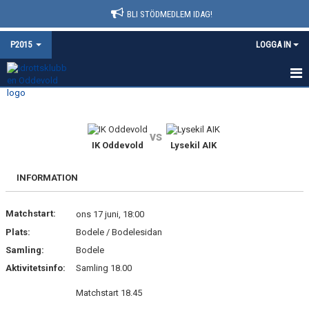
BLI STÖDMEDLEM IDAG!
P2015
LOGGA IN
HEM
NYHETER
vs
IK Oddevold
Lysekil AIK
KALENDER
INFORMATION
MATCHER
Matchstart:
ons 17 juni, 18:00
TRUPPEN
Plats:
Bodele / Bodelesidan
BILDGALLERI
Samling:
Bodele
Aktivitetsinfo:
Samling 18.00
DOKUMENT
Matchstart 18.45
KONTAKT