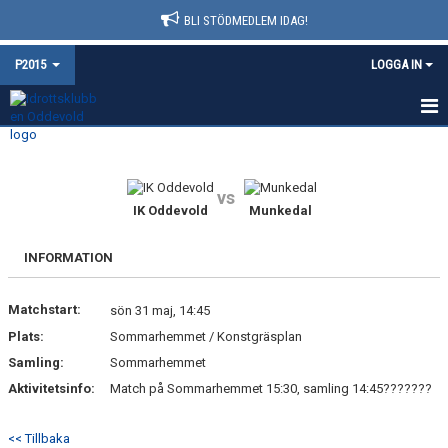
BLI STÖDMEDLEM IDAG!
P2015
LOGGA IN
HEM
NYHETER
vs
IK Oddevold
Munkedal
KALENDER
INFORMATION
MATCHER
Matchstart:
sön 31 maj, 14:45
TRUPPEN
Plats:
Sommarhemmet / Konstgräsplan
BILDGALLERI
Samling:
Sommarhemmet
Aktivitetsinfo:
Match på Sommarhemmet 15:30, samling 14:45???????
DOKUMENT
<< Tillbaka
KONTAKT