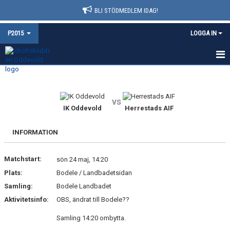
BLI STÖDMEDLEM IDAG!
P2015
LOGGA IN
HEM
NYHETER
vs
IK Oddevold
Herrestads AIF
KALENDER
INFORMATION
MATCHER
Matchstart:
sön 24 maj, 14:20
TRUPPEN
Plats:
Bodele / Landbadetsidan
BILDGALLERI
Samling:
Bodele Landbadet
Aktivitetsinfo:
OBS, ändrat till Bodele??
DOKUMENT
Samling 14:20 ombytta.
KONTAKT