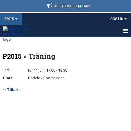
BLI STÖDMEDLEM IDAG!
P2015
LOGGA IN
HEM
P2015
» Träning
NYHETER
KALENDER
Tid:
tor 11 juni, 17:00 - 18:30
Plats:
Bodele / Bodelesidan
MATCHER
<< Tillbaka
TRUPPEN
BILDGALLERI
DOKUMENT
KONTAKT