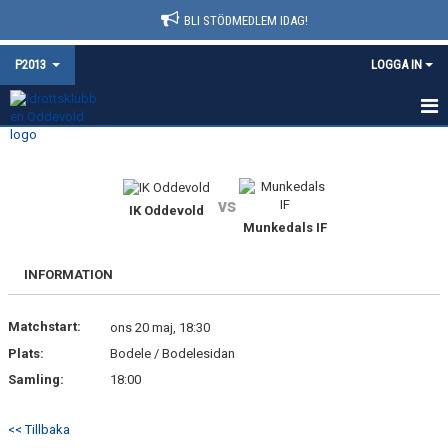
BLI STÖDMEDLEM IDAG!
P2013
LOGGA IN
HEM
NYHETER
vs
IK Oddevold
Munkedals IF
KALENDER
MATCHER
INFORMATION
TRUPPEN
Matchstart:
ons 20 maj, 18:30
Plats:
Bodele / Bodelesidan
BILDGALLERI
Samling:
18:00
DOKUMENT
<< Tillbaka
KONTAKT