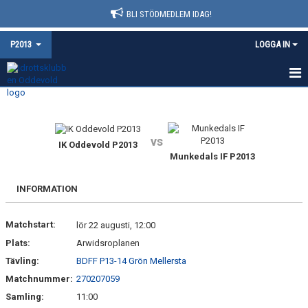
BLI STÖDMEDLEM IDAG!
P2013
LOGGA IN
HEM
NYHETER
vs
IK Oddevold P2013
Munkedals IF P2013
KALENDER
MATCHER
INFORMATION
TRUPPEN
Matchstart:
lör 22 augusti, 12:00
Plats:
Arwidsroplanen
BILDGALLERI
Tävling:
BDFF P13-14 Grön Mellersta
DOKUMENT
Matchnummer:
270207059
Samling:
11:00
KONTAKT