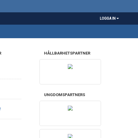
LOGGA IN
R
HÅLLBARHETSPARTNER
UNGDOMSPARTNERS
2