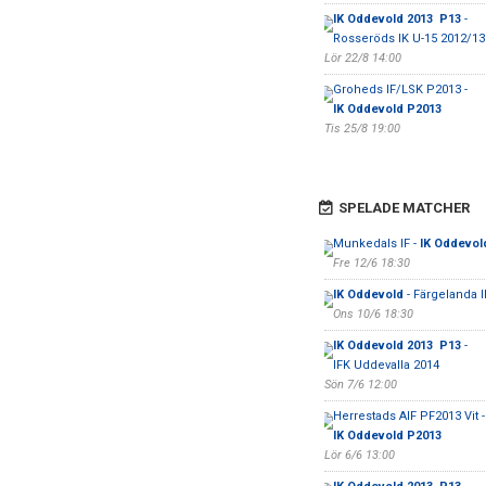
IK Oddevold 2013 P13
-
Rosseröds IK U-15 2012/13
Lör 22/8 14:00
Groheds IF/LSK P2013 -
IK Oddevold P2013
Tis 25/8 19:00
SPELADE MATCHER
Munkedals IF -
IK Oddevol
Fre 12/6 18:30
IK Oddevold
- Färgelanda I
Ons 10/6 18:30
IK Oddevold 2013 P13
-
IFK Uddevalla 2014
Sön 7/6 12:00
Herrestads AIF PF2013 Vit -
IK Oddevold P2013
Lör 6/6 13:00