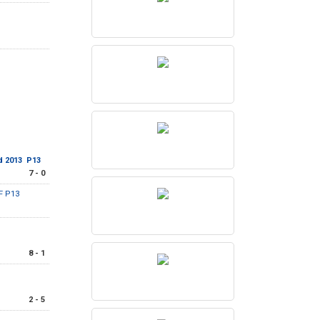
d 2013 P13
7 - 0
F P13
8 - 1
2 - 5