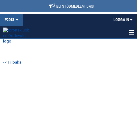
BLI STÖDMEDLEM IDAG!
P2013
LOGGA IN
HEM
NYHETER
<< Tillbaka
KALENDER
MATCHER
TRUPPEN
BILDGALLERI
DOKUMENT
KONTAKT