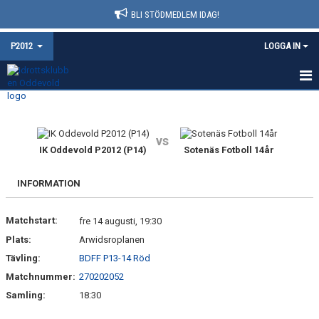
BLI STÖDMEDLEM IDAG!
P2012
LOGGA IN
HEM
NYHETER
vs
IK Oddevold P2012 (P14)
Sotenäs Fotboll 14år
KALENDER
INFORMATION
MATCHER
Matchstart:
fre 14 augusti, 19:30
TRUPPEN
Plats:
Arwidsroplanen
BILDGALLERI
Tävling:
BDFF P13-14 Röd
Matchnummer:
270202052
DOKUMENT
Samling:
18:30
KONTAKT