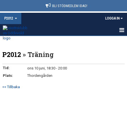
BLI STÖDMEDLEM IDAG!
P2012
LOGGA IN
HEM
P2012
» Träning
NYHETER
KALENDER
Tid:
ons 10 juni, 18:30 - 20:00
Plats:
Thordengården
MATCHER
<< Tillbaka
TRUPPEN
BILDGALLERI
DOKUMENT
KONTAKT