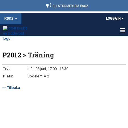
BLI STÖDMEDLEM IDAG!
P2012
LOGGA IN
HEM
P2012
» Träning
NYHETER
KALENDER
Tid:
mån 08 juni, 17:00 - 18:30
Plats:
Bodele YTA 2
MATCHER
<< Tillbaka
TRUPPEN
BILDGALLERI
DOKUMENT
KONTAKT