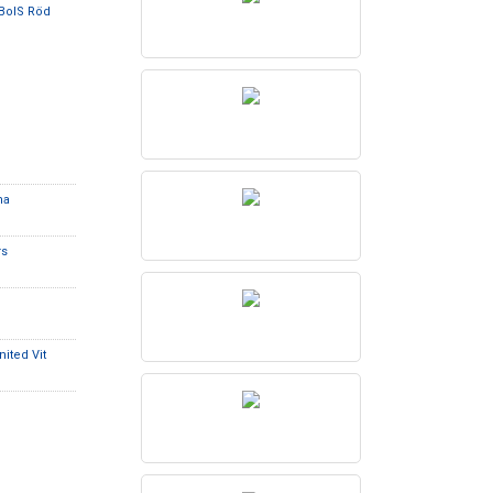
 BoIS Röd
una
rs
nited Vit