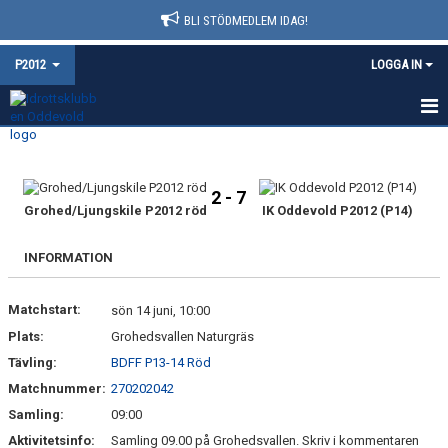
BLI STÖDMEDLEM IDAG!
P2012
LOGGA IN
HEM
NYHETER
2 - 7
Grohed/Ljungskile P2012 röd
IK Oddevold P2012 (P14)
KALENDER
INFORMATION
MATCHER
Matchstart:
sön 14 juni, 10:00
TRUPPEN
Plats:
Grohedsvallen Naturgräs
BILDGALLERI
Tävling:
BDFF P13-14 Röd
Matchnummer:
270202042
DOKUMENT
Samling:
09:00
Aktivitetsinfo:
Samling 09.00 på Grohedsvallen. Skriv i kommentaren
KONTAKT