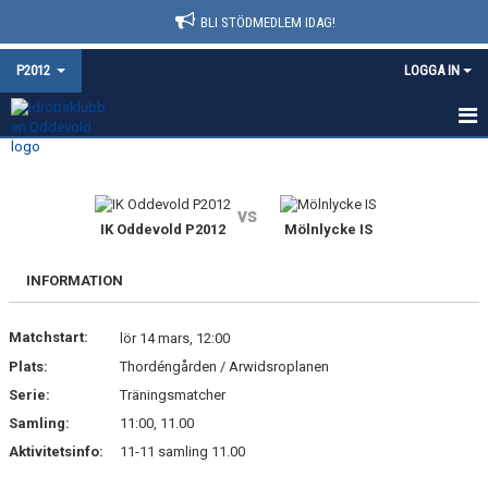
BLI STÖDMEDLEM IDAG!
P2012
LOGGA IN
HEM
NYHETER
vs
IK Oddevold P2012
Mölnlycke IS
KALENDER
INFORMATION
MATCHER
Matchstart:
lör 14 mars, 12:00
TRUPPEN
Plats:
Thordéngården / Arwidsroplanen
BILDGALLERI
Serie:
Träningsmatcher
Samling:
11:00, 11.00
DOKUMENT
Aktivitetsinfo:
11-11 samling 11.00
KONTAKT