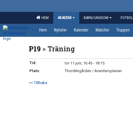
HEM
AKADEMI
BARN/UNGDOM
FOTBOL
Hem
Nyheter
Kalender
Matcher
Truppen
P19
» Träning
Tid:
tor 11 juni, 16:45 - 18:15
Plats:
Thordéngården / Arwidsroplanen
<< Tillbaka