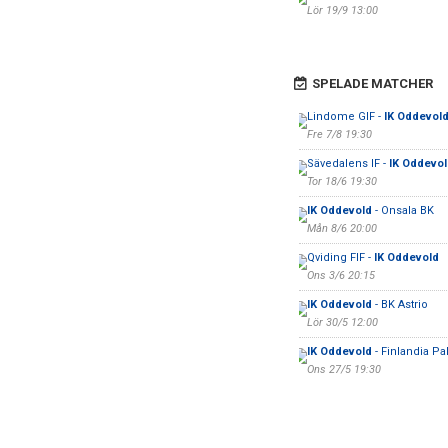
Lör 19/9 13:00
SPELADE MATCHER
Lindome GIF -
IK Oddevol
Fre 7/8 19:30
Sävedalens IF -
IK Oddevol
Tor 18/6 19:30
IK Oddevold
- Onsala BK
Mån 8/6 20:00
Qviding FIF -
IK Oddevold
Ons 3/6 20:15
IK Oddevold
- BK Astrio
Lör 30/5 12:00
IK Oddevold
- Finlandia Pal
Ons 27/5 19:30