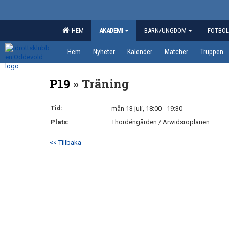
HEM
AKADEMI
BARN/UNGDOM
FOTBOL
Hem
Nyheter
Kalender
Matcher
Truppen
P19
» Träning
Tid:
mån 13 juli, 18:00 - 19:30
Plats:
Thordéngården / Arwidsroplanen
<< Tillbaka