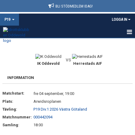
BLI STÖDMEDLEM IDAG!
P19
LOGGA IN
HEM
NYHETER
vs
IK Oddevold
Herrestads AIF
KALENDER
INFORMATION
MATCHER
Matchstart:
fre 04 september, 19:00
TRUPPEN
Plats:
Arwidsroplanen
BILDGALLERI
Tävling:
P19 Div.1 2026 Västra Götaland
Matchnummer:
000442094
DOKUMENT
Samling:
18:00
KONTAKT