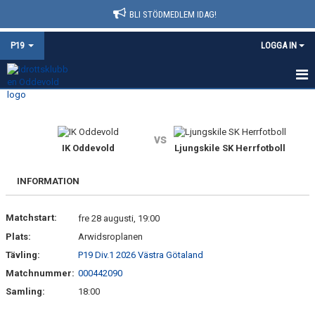
BLI STÖDMEDLEM IDAG!
P19
LOGGA IN
HEM
NYHETER
vs
IK Oddevold
Ljungskile SK Herrfotboll
KALENDER
INFORMATION
MATCHER
Matchstart:
fre 28 augusti, 19:00
TRUPPEN
Plats:
Arwidsroplanen
BILDGALLERI
Tävling:
P19 Div.1 2026 Västra Götaland
Matchnummer:
000442090
DOKUMENT
Samling:
18:00
KONTAKT