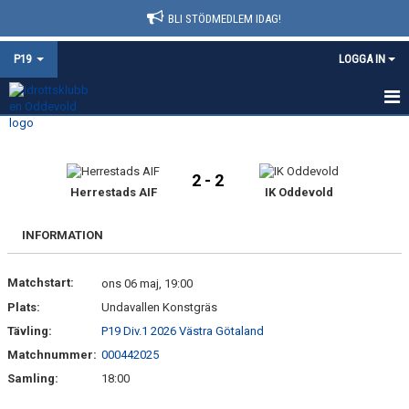
BLI STÖDMEDLEM IDAG!
P19
LOGGA IN
HEM
NYHETER
2 - 2
Herrestads AIF
IK Oddevold
KALENDER
INFORMATION
MATCHER
Matchstart:
ons 06 maj, 19:00
TRUPPEN
Plats:
Undavallen Konstgräs
BILDGALLERI
Tävling:
P19 Div.1 2026 Västra Götaland
Matchnummer:
000442025
DOKUMENT
Samling:
18:00
KONTAKT