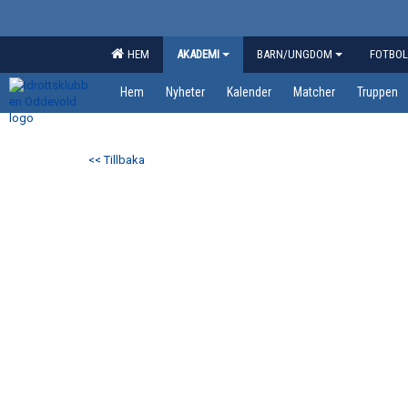
HEM
AKADEMI
BARN/UNGDOM
FOTBOL
Hem
Nyheter
Kalender
Matcher
Truppen
<< Tillbaka