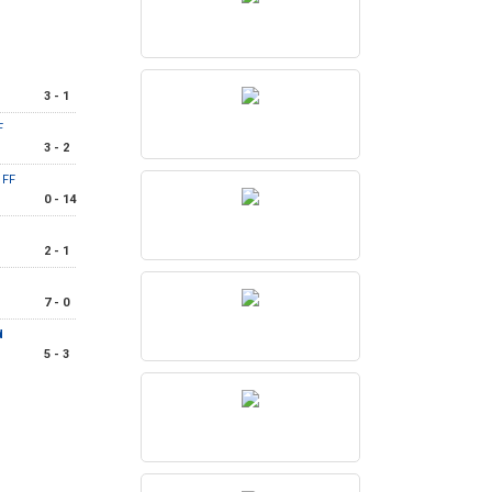
3 - 1
F
3 - 2
 FF
0 - 14
2 - 1
7 - 0
d
5 - 3