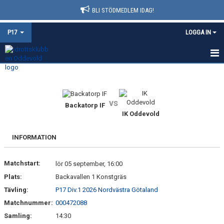
BLI STÖDMEDLEM IDAG!
P17
LOGGA IN
HEM
NYHETER
vs
Backatorp IF
IK Oddevold
KALENDER
MATCHER
INFORMATION
TRUPPEN
Matchstart:
lör 05 september, 16:00
Plats:
Backavallen 1 Konstgräs
BILDGALLERI
Tävling:
P17 Div.1 2026 Nordvästra Götaland
DOKUMENT
Matchnummer:
000472088
Samling:
14:30
KONTAKT