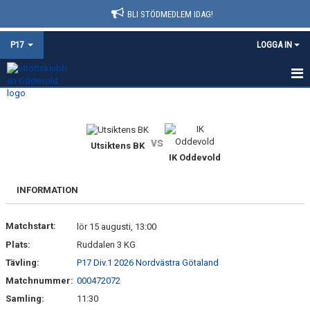
BLI STÖDMEDLEM IDAG!
P17
LOGGA IN
HEM
NYHETER
vs
Utsiktens BK
IK Oddevold
KALENDER
MATCHER
INFORMATION
TRUPPEN
Matchstart:
lör 15 augusti, 13:00
Plats:
Ruddalen 3 KG
BILDGALLERI
Tävling:
P17 Div.1 2026 Nordvästra Götaland
DOKUMENT
Matchnummer:
000472072
Samling:
11:30
KONTAKT