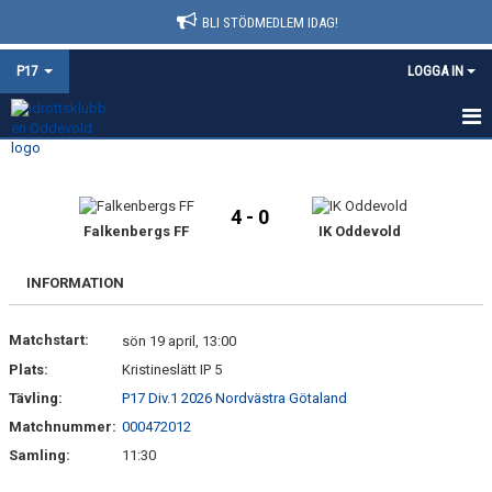
BLI STÖDMEDLEM IDAG!
P17
LOGGA IN
HEM
NYHETER
4 - 0
Falkenbergs FF
IK Oddevold
KALENDER
INFORMATION
MATCHER
Matchstart:
sön 19 april, 13:00
TRUPPEN
Plats:
Kristineslätt IP 5
BILDGALLERI
Tävling:
P17 Div.1 2026 Nordvästra Götaland
Matchnummer:
000472012
DOKUMENT
Samling:
11:30
KONTAKT