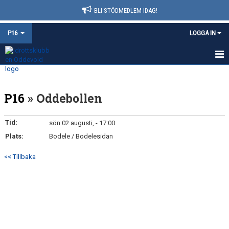
BLI STÖDMEDLEM IDAG!
P16
LOGGA IN
HEM
P16
» Oddebollen
NYHETER
KALENDER
Tid:
sön 02 augusti, - 17:00
Plats:
Bodele / Bodelesidan
MATCHER
<< Tillbaka
TRUPPEN
BILDGALLERI
DOKUMENT
KONTAKT