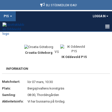
BLI STÖDMEDLEM IDAG!
P15
LOGGA IN
HEM
NYHETER
vs
Croatia Göteborg
IK Oddevold P15
KALENDER
MATCHER
INFORMATION
TRUPPEN
Matchstart:
lör 07 mars, 10:30
Plats:
Bergsjövallens konstgräs
BILDGALLERI
Samling:
08:00, Thordéngården
DOKUMENT
Aktivitetsinfo:
Vi har bussarna på lördag.
KONTAKT