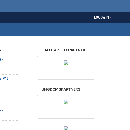
LOGGA IN
R
HÅLLBARHETSPARTNER
 -
d P15
UNGDOMSPARTNERS
tan BOIS