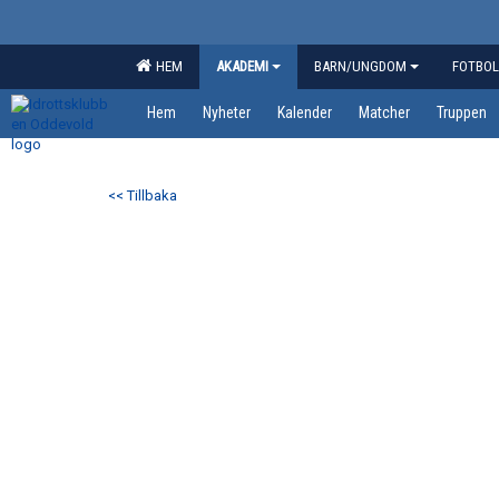
HEM
AKADEMI
BARN/UNGDOM
FOTBOL
Hem
Nyheter
Kalender
Matcher
Truppen
<< Tillbaka