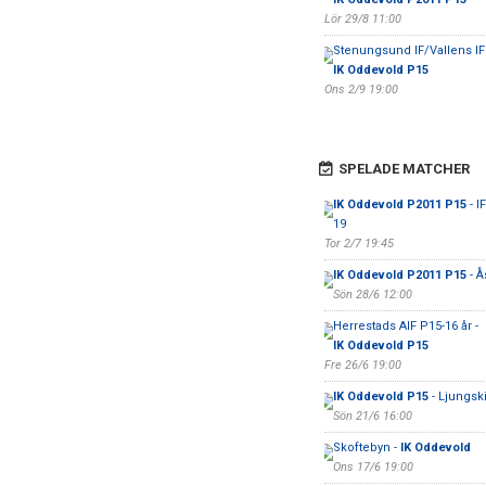
Lör 29/8 11:00
Stenungsund IF/Vallens IF
IK Oddevold P15
Ons 2/9 19:00
SPELADE MATCHER
IK Oddevold P2011 P15
- I
19
Tor 2/7 19:45
IK Oddevold P2011 P15
- Å
Sön 28/6 12:00
Herrestads AIF P15-16 år -
IK Oddevold P15
Fre 26/6 19:00
IK Oddevold P15
- Ljungsk
Sön 21/6 16:00
Skoftebyn -
IK Oddevold
Ons 17/6 19:00