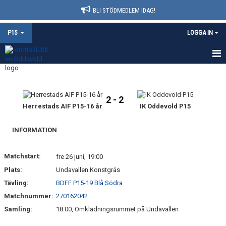
BLI STÖDMEDLEM IDAG!
P15
LOGGA IN
HEM
NYHETER
2 - 2
Herrestads AIF P15-16 år
IK Oddevold P15
KALENDER
INFORMATION
MATCHER
Matchstart:
fre 26 juni, 19:00
TRUPPEN
Plats:
Undavallen Konstgräs
BILDGALLERI
Tävling:
BDFF P15-19 Blå Södra
Matchnummer:
270162042
DOKUMENT
Samling:
18:00, Omklädningsrummet på Undavallen
KONTAKT