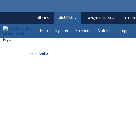
HEM
AKADEMI
BARN/UNGDOM
FOTBOL
Hem
Nyheter
Kalender
Matcher
Truppen
<< Tillbaka