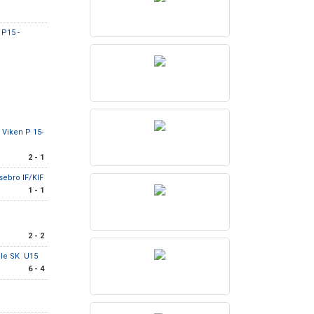
 P15 -
F Viken P 15-
2 - 1
sebro IF/KIF
1 - 1
2 - 2
ile SK U15
6 - 4