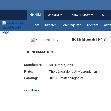
HEM
AKADEMI
BARN/UNGDOM
FOTBOL
Hem
Nyheter
Föreningsinfo
Kontakt
Avgif
IK Oddevold P17
INFORMATION
Matchstart:
lör 07 mars, 12:00
Plats:
Thordéngården / Arwidsroplanen
Samling:
10:30, Omklädningsrum 3
<< Tillbaka